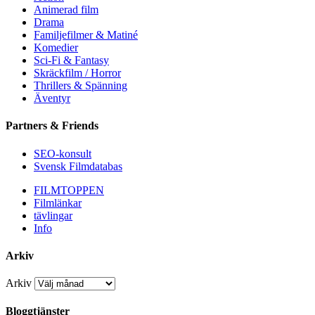
Animerad film
Drama
Familjefilmer & Matiné
Komedier
Sci-Fi & Fantasy
Skräckfilm / Horror
Thrillers & Spänning
Äventyr
Partners & Friends
SEO-konsult
Svensk Filmdatabas
FILMTOPPEN
Filmlänkar
tävlingar
Info
Arkiv
Arkiv
Bloggtjänster