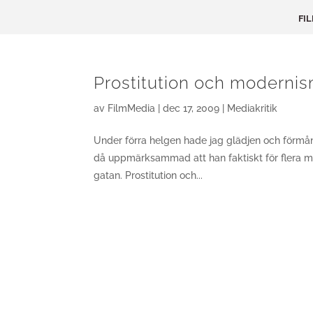
FI
Prostitution och moderni
av
FilmMedia
|
dec 17, 2009
|
Mediakritik
Under förra helgen hade jag glädjen och förmån
då uppmärksammad att han faktiskt för flera må
gatan. Prostitution och...