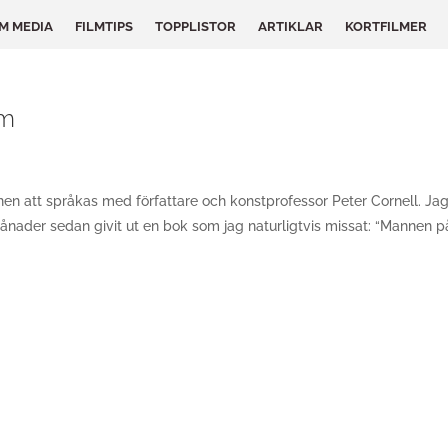
LM MEDIA
FILMTIPS
TOPPLISTOR
ARTIKLAR
KORTFILMER
sm
en att språkas med författare och konstprofessor Peter Cornell. Ja
nader sedan givit ut en bok som jag naturligtvis missat: “Mannen p