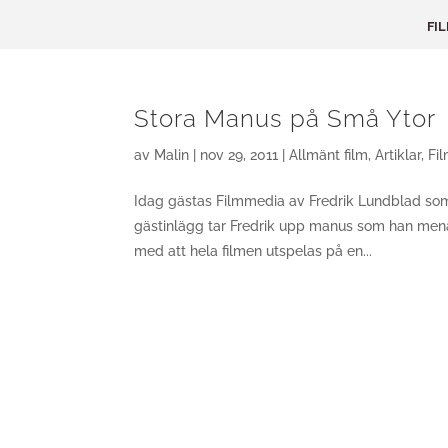
FI
Stora Manus på Små Ytor
av
Malin
|
nov 29, 2011
|
Allmänt film
,
Artiklar
,
Fi
Idag gästas Filmmedia av Fredrik Lundblad som 
gästinlägg tar Fredrik upp manus som han mena
med att hela filmen utspelas på en...