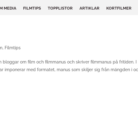
LM MEDIA
FILMTIPS
TOPPLISTOR
ARTIKLAR
KORTFILMER
lm
,
Filmtips
bloggar om film och filmmanus och skriver filmmanus på fritiden. I
r imponerar med formatet, manus som skiljer sig från mängden i o