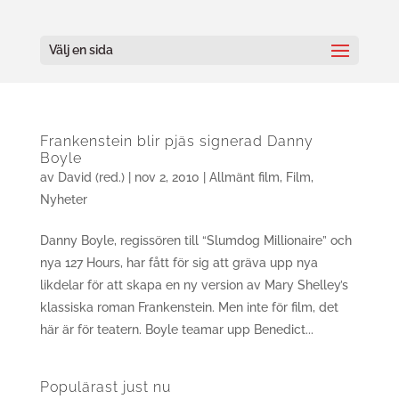
Välj en sida
Frankenstein blir pjäs signerad Danny
Boyle
av
David (red.)
|
nov 2, 2010
|
Allmänt film
,
Film
,
Nyheter
Danny Boyle, regissören till “Slumdog Millionaire” och
nya 127 Hours, har fått för sig att gräva upp nya
likdelar för att skapa en ny version av Mary Shelley’s
klassiska roman Frankenstein. Men inte för film, det
här är för teatern. Boyle teamar upp Benedict...
Populärast just nu