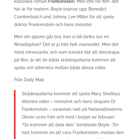
klassiska roman
Frankenstein
. Men inte för film, det
här är för teatern. Boyle teamar upp Benedict
Cumberbatch and Johnny Lee Miller för att spela
doktor Frankenstein och hans monster.
Men om pjäsen går bra, kan vi då tänka oss en
filmadaption? Det är ju inte helt osannolikt. Men det
mest intressanta, och som kanske blir att återskapa
på film, är att de båda skådespelarna kommer att
spela och alternera mellan båda dessa roller.
Från Daily Mail:
Skådespelarna kommer att spela Mary Shelleys
litterära roller – monstret och hans skapare Dr
Frankenstein – varannan natt på Nationalteaterns
Olivier-scen från och med i början av februari.
“De kommer att dela den,” berättade Boyle. “En
natt kommer en att vara Frankenstein, medan den