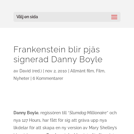
Välj en sida
Frankenstein blir pjäs
signerad Danny Boyle
av
David (red.)
|
nov 2, 2010
|
Allmänt film
,
Film
,
Nyheter
|
6 Kommentarer
Danny Boyle
, regissören till “
Slumdog Millionaire
” och
nya 127 Hours, har fått för sig att gräva upp nya
likdelar för att skapa en ny version av Mary Shelley’s