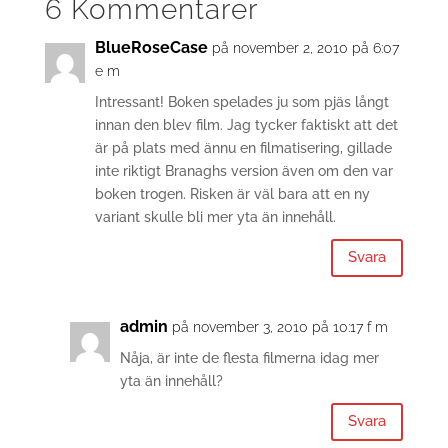
6 Kommentarer
BlueRoseCase
på november 2, 2010 på 6:07
e m
Intressant! Boken spelades ju som pjäs långt
innan den blev film. Jag tycker faktiskt att det
är på plats med ännu en filmatisering, gillade
inte riktigt Branaghs version även om den var
boken trogen. Risken är väl bara att en ny
variant skulle bli mer yta än innehåll.
Svara
admin
på november 3, 2010 på 10:17 f m
Nåja, är inte de flesta filmerna idag mer
yta än innehåll?
Svara