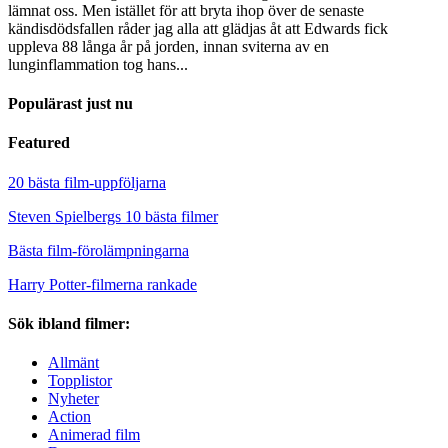
lämnat oss. Men istället för att bryta ihop över de senaste
kändisdödsfallen råder jag alla att glädjas åt att Edwards fick
uppleva 88 långa år på jorden, innan sviterna av en
lunginflammation tog hans...
Populärast just nu
Featured
20 bästa film-uppföljarna
Steven Spielbergs 10 bästa filmer
Bästa film-förolämpningarna
Harry Potter-filmerna rankade
Sök ibland filmer:
Allmänt
Topplistor
Nyheter
Action
Animerad film