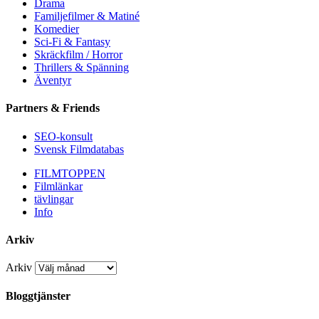
Drama
Familjefilmer & Matiné
Komedier
Sci-Fi & Fantasy
Skräckfilm / Horror
Thrillers & Spänning
Äventyr
Partners & Friends
SEO-konsult
Svensk Filmdatabas
FILMTOPPEN
Filmlänkar
tävlingar
Info
Arkiv
Arkiv
Bloggtjänster