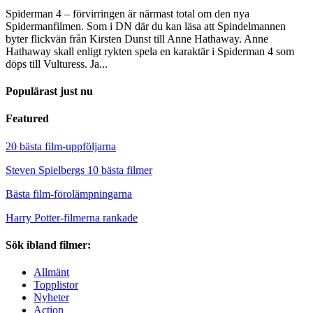
Spiderman 4 – förvirringen är närmast total om den nya
Spidermanfilmen. Som i DN där du kan läsa att Spindelmannen
byter flickvän från Kirsten Dunst till Anne Hathaway. Anne
Hathaway skall enligt rykten spela en karaktär i Spiderman 4 som
döps till Vulturess. Ja...
Populärast just nu
Featured
20 bästa film-uppföljarna
Steven Spielbergs 10 bästa filmer
Bästa film-förolämpningarna
Harry Potter-filmerna rankade
Sök ibland filmer:
Allmänt
Topplistor
Nyheter
Action