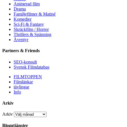
Animerad film
Drama
Familjefilmer & Matiné
Komedier
Sci-Fi & Fantasy
Skräckfilm / Horror
Thrillers & Spänning
Äventyr
Partners & Friends
SEO-konsult
Svensk Filmdatabas
FILMTOPPEN
Filmlänkar
tävlingar
Info
Arkiv
Arkiv
Bloggtjänster