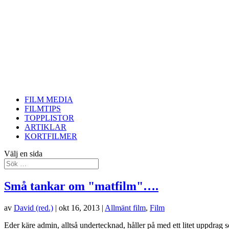
FILM MEDIA
FILMTIPS
TOPPLISTOR
ARTIKLAR
KORTFILMER
Välj en sida
Små tankar om "matfilm"….
av
David (red.)
|
okt 16, 2013
|
Allmänt film
,
Film
Eder käre admin, alltså undertecknad, håller på med ett litet uppdrag 