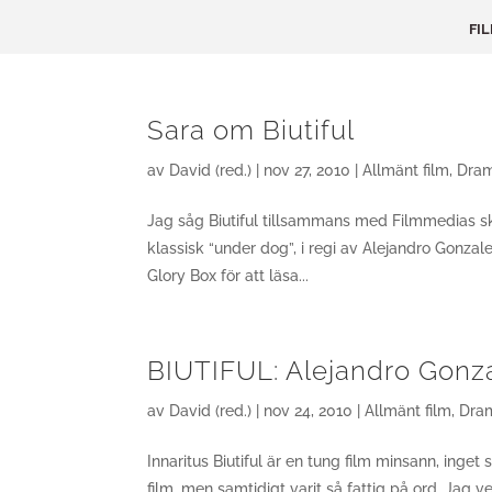
FI
Sara om Biutiful
av
David (red.)
|
nov 27, 2010
|
Allmänt film
,
Dra
Jag såg Biutiful tillsammans med Filmmedias sk
klassisk “under dog”, i regi av Alejandro Gonzale
Glory Box för att läsa...
BIUTIFUL: Alejandro Gonzale
av
David (red.)
|
nov 24, 2010
|
Allmänt film
,
Dra
Innaritus Biutiful är en tung film minsann, inget
film, men samtidigt varit så fattig på ord. Jag 