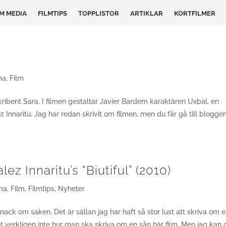
LM MEDIA
FILMTIPS
TOPPLISTOR
ARTIKLAR
KORTFILMER
ma
,
Film
ribent Sara. I filmen gestaltar Javier Bardem karaktären Uxbal, en
z Innaritu. Jag har redan skrivit om filmen, men du får gå till blogge
z Innaritu’s “Biutiful” (2010)
ma
,
Film
,
Filmtips
,
Nyheter
 snack om saken. Det är sällan jag har haft så stor lust att skriva om 
vet verkligen inte hur man ska skriva om en sån här film. Men jag kan 