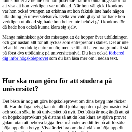
fanns bilder av henne där hon poserade framför olika högskolor för
att visa att hon verkligen var utbildad. När hon väl gick i konkurs
var hon också tvungen att erkänna att hon faktisk inte hade någon
utbildning på universitetsnivå. Detta var väldigt synd för hade hon
verkligen utbildad sig hade hon heller inte behövt gå i konkurs för
då hade hon också kunna klara sig själv.
Många människor gör det misstaget att de hoppar över utbildningen
och gör nästan allt för att lyckas som entreprenör i stället. Det är inte
fel att bli en duktig entreprenör, men se till att ha en bra grund att stå
på först dvs utbildning på universitetsnivå. Du kan också
förbered
dig inför högskoleprovet
som du kan läsa mer om i nedan text.
Hur ska man göra för att studera på
universitet?
Det bästa är nog att göra högskoleprovet om dina betyg inte räcker
till. Har du låga betyg kan du alltid jobba upp dem på gymnasienivå
och sedan söka in på universitet på nytt. Det bästa är nog ändå att gå
en högskoleprovkurs på distans så att du kan klara av själva provet
galant utan att behöva lägga flera månader av ditt liv på att försöka
höja upp dina betyg. Visst är det bra om du ändå kan höja upp ditt