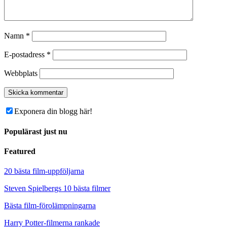
Namn
*
E-postadress
*
Webbplats
Exponera din blogg här!
Populärast just nu
Featured
20 bästa film-uppföljarna
Steven Spielbergs 10 bästa filmer
Bästa film-förolämpningarna
Harry Potter-filmerna rankade