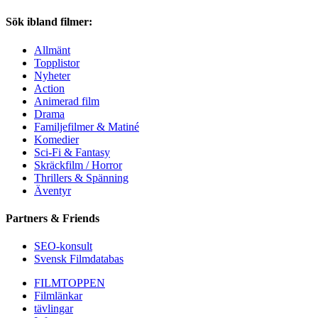
Sök ibland filmer:
Allmänt
Topplistor
Nyheter
Action
Animerad film
Drama
Familjefilmer & Matiné
Komedier
Sci-Fi & Fantasy
Skräckfilm / Horror
Thrillers & Spänning
Äventyr
Partners & Friends
SEO-konsult
Svensk Filmdatabas
FILMTOPPEN
Filmlänkar
tävlingar