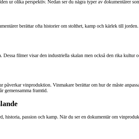
en ur olika perspektiv. Nedan ser du några typer av dokumentärer som 
ntärer berättar ofta historier om stolthet, kamp och kärlek till jorden. 
 Dessa filmer visar den industriella skalan men också den rika kultur o
r påverkar vinproduktion. Vinmakare berättar om hur de måste anpassa sig 
 vår gemensamma framtid.
slande
 historia, passion och kamp. När du ser en dokumentär om vinproduktion, 