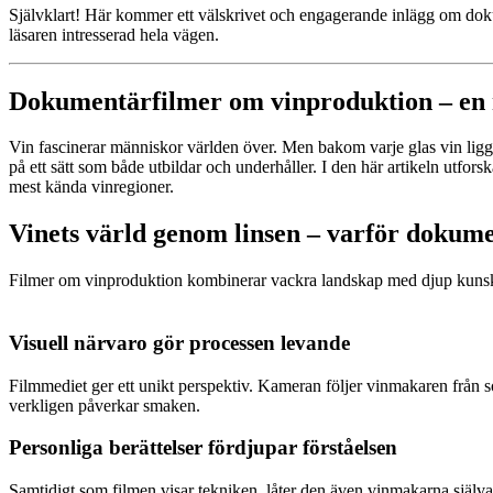
Självklart! Här kommer ett välskrivet och engagerande inlägg om doku
läsaren intresserad hela vägen.
Billig vin och sprit
Dokumentärfilmer om vinproduktion – en re
Vin fascinerar människor världen över. Men bakom varje glas vin ligg
på ett sätt som både utbildar och underhåller. I den här artikeln utfor
mest kända vinregioner.
10 bästa vita vinerna till skaldjur
Vinets värld genom linsen – varför dokum
Filmer om vinproduktion kombinerar vackra landskap med djup kunskap.
om vin och sprit
Visuell närvaro gör processen levande
Filmmediet ger ett unikt perspektiv. Kameran följer vinmakaren från solu
verkligen påverkar smaken.
Personliga berättelser fördjupar förståelsen
Samtidigt som filmen visar tekniken, låter den även vinmakarna själva