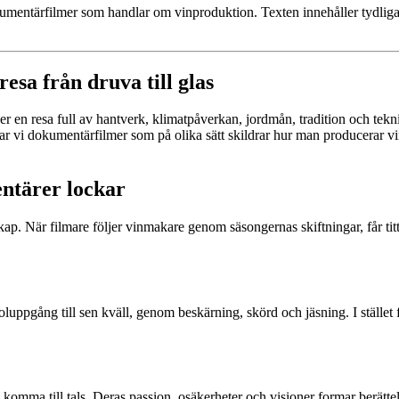
mentärfilmer som handlar om vinproduktion. Texten innehåller tydliga 
sa från druva till glas
er en resa full av hantverk, klimatpåverkan, jordmån, tradition och t
skar vi dokumentärfilmer som på olika sätt skildrar hur man producerar vi
entärer lockar
 När filmare följer vinmakare genom säsongernas skiftningar, får titta
ppgång till sen kväll, genom beskärning, skörd och jäsning. I stället för 
 komma till tals. Deras passion, osäkerheter och visioner formar berätt