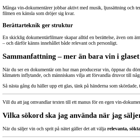
Många vin-dokumentärer jobbar aktivt med musik, ljussättning och temp
filmen en känsla som dröjer sig kvar.
Berättarteknik ger struktur
En skicklig dokumentärfilmare skapar alltid en berättelse, även om ämnet
– och därför känns innehållet både relevant och personligt.
Sammanfattning – mer än bara vin i glaset
När du ser en dokumentär om hur man producerar vin, öppnar du dörren t
klimatets inflytande, och människans vilja att förvandla druvor till någo
Så nästa gång du häller upp ett glas, tänk på händerna som skördade
Vill du att jag omvandlar texten till ett manus för en egen vin-dokumen
Vilka sökord ska jag använda när jag säljer
När du säljer vin och sprit på nätet gäller det att välja
relevanta, sökta