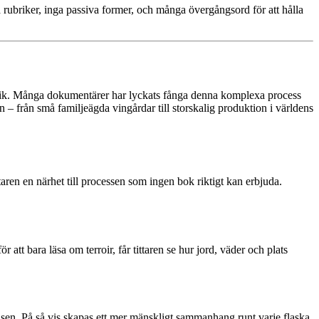
rubriker, inga passiva former, och många övergångsord för att hålla
eknik. Många dokumentärer har lyckats fånga denna komplexa process
n – från små familjeägda vingårdar till storskalig produktion i världens
ren en närhet till processen som ingen bok riktigt kan erbjuda.
Allt
att bara läsa om terroir, får tittaren se hur jord, väder och plats
elsen. På så vis skapas ett mer mänskligt sammanhang runt varje flaska