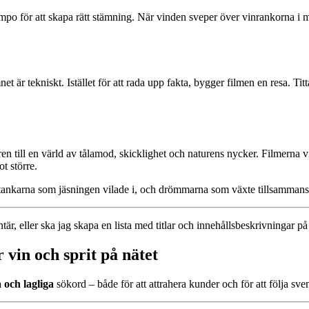
o för att skapa rätt stämning. När vinden sveper över vinrankorna i mor
 är tekniskt. Istället för att rada upp fakta, bygger filmen en resa. Titta
ill en värld av tålamod, skicklighet och naturens nycker. Filmerna visar 
t större.
, tankarna som jäsningen vilade i, och drömmarna som växte tillsamman
tär, eller ska jag skapa en lista med titlar och innehållsbeskrivningar p
 vin och sprit på nätet
 och lagliga
sökord – både för att attrahera kunder och för att följa sv