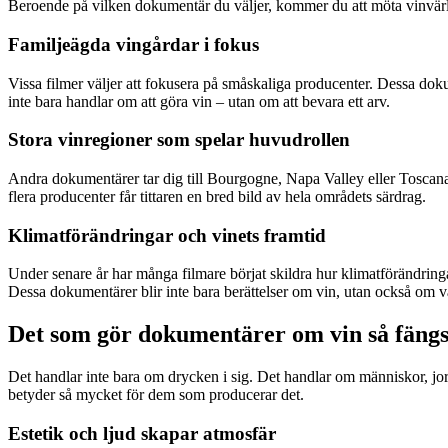
Beroende på vilken dokumentär du väljer, kommer du att möta vinvärld
Familjeägda vingårdar i fokus
Vissa filmer väljer att fokusera på småskaliga producenter. Dessa dokume
inte bara handlar om att göra vin – utan om att bevara ett arv.
Stora vinregioner som spelar huvudrollen
Andra dokumentärer tar dig till Bourgogne, Napa Valley eller Toscana.
flera producenter får tittaren en bred bild av hela områdets särdrag.
Klimatförändringar och vinets framtid
Under senare år har många filmare börjat skildra hur klimatförändringa
Dessa dokumentärer blir inte bara berättelser om vin, utan också om
Det som gör dokumentärer om vin så fäng
Det handlar inte bara om drycken i sig. Det handlar om människor, jord,
betyder så mycket för dem som producerar det.
Estetik och ljud skapar atmosfär