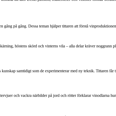
n gång på gång. Dessa teman hjälper tittaren att förstå vinproduktione
ärning, höstens skörd och vinterns vila – alla delar kräver noggrann plan
nskap samtidigt som de experimenterar med ny teknik. Tittaren får till
tervjuer och vackra närbilder på jord och rötter förklarar vinodlarna hur