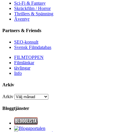
Sci-Fi & Fantasy
Skräckfilm / Horror
Thrillers & Spänning
Äventyr
Partners & Friends
SEO-konsult
Svensk Filmdatabas
FILMTOPPEN
Filmlänkar
tävlingar
Info
Arkiv
Arkiv
Bloggtjänster