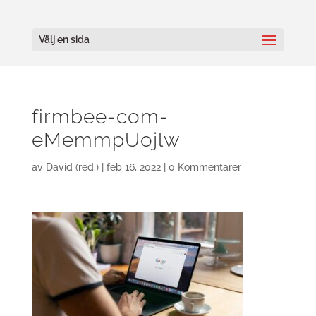
Välj en sida
firmbee-com-
eMemmpUojlw
av
David (red.)
|
feb 16, 2022
|
0 Kommentarer