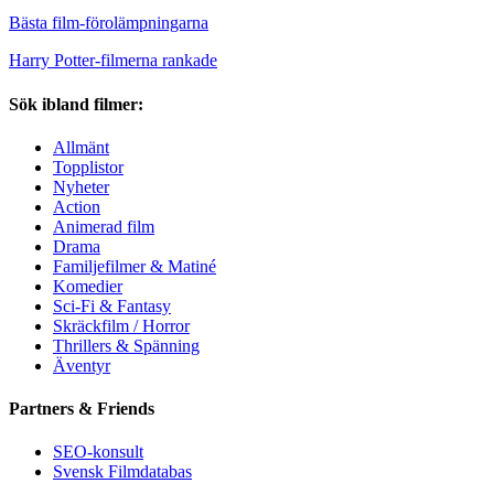
Bästa film-förolämpningarna
Harry Potter-filmerna rankade
Sök ibland filmer:
Allmänt
Topplistor
Nyheter
Action
Animerad film
Drama
Familjefilmer & Matiné
Komedier
Sci-Fi & Fantasy
Skräckfilm / Horror
Thrillers & Spänning
Äventyr
Partners & Friends
SEO-konsult
Svensk Filmdatabas