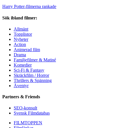
Harry Potter-filmerna rankade
Sök ibland filmer:
Allmänt
Topplistor
Nyheter
Action
Animerad film
Drama
Familjefilmer & Matiné
Komedier
Sci-Fi & Fantasy
Skräckfilm / Horror
Thrillers & Spänning
Äventyr
Partners & Friends
SEO-konsult
Svensk Filmdatabas
FILMTOPPEN
Filmlänkar