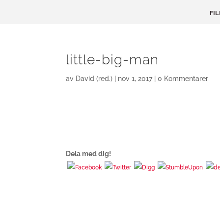
FI
little-big-man
av
David (red.)
|
nov 1, 2017
|
0 Kommentarer
Dela med dig!