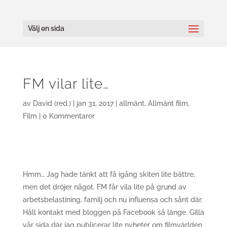
Välj en sida
FM vilar lite…
av
David (red.)
|
jan 31, 2017
|
allmänt
,
Allmänt film
,
Film
|
0 Kommentarer
Hmm… Jag hade tänkt att få igång skiten lite bättre,
men det dröjer något. FM får vila lite på grund av
arbetsbelastining, familj och nu influensa och sånt där.
Håll kontakt med bloggen på Facebook så länge. Gilla
vår sida där jag publicerar lite nyheter om filmvärlden