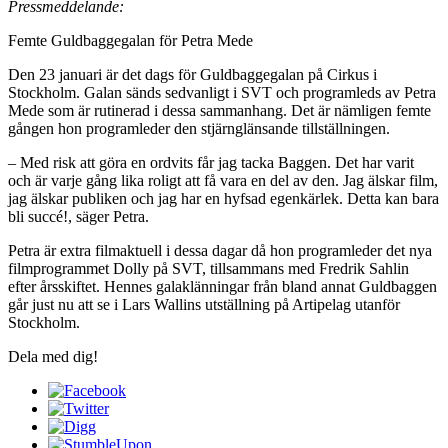
Pressmeddelande:
Femte Guldbaggegalan för Petra Mede
Den 23 januari är det dags för Guldbaggegalan på Cirkus i
Stockholm. Galan sänds sedvanligt i SVT och programleds av Petra
Mede som är rutinerad i dessa sammanhang. Det är nämligen femte
gången hon programleder den stjärnglänsande tillställningen.
– Med risk att göra en ordvits får jag tacka Baggen. Det har varit
och är varje gång lika roligt att få vara en del av den. Jag älskar film,
jag älskar publiken och jag har en hyfsad egenkärlek. Detta kan bara
bli succé!, säger Petra.
Petra är extra filmaktuell i dessa dagar då hon programleder det nya
filmprogrammet Dolly på SVT, tillsammans med Fredrik Sahlin
efter årsskiftet. Hennes galaklänningar från bland annat Guldbaggen
går just nu att se i Lars Wallins utställning på Artipelag utanför
Stockholm.
Dela med dig!