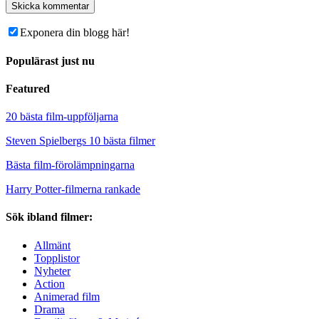
Exponera din blogg här!
Populärast just nu
Featured
20 bästa film-uppföljarna
Steven Spielbergs 10 bästa filmer
Bästa film-förolämpningarna
Harry Potter-filmerna rankade
Sök ibland filmer:
Allmänt
Topplistor
Nyheter
Action
Animerad film
Drama