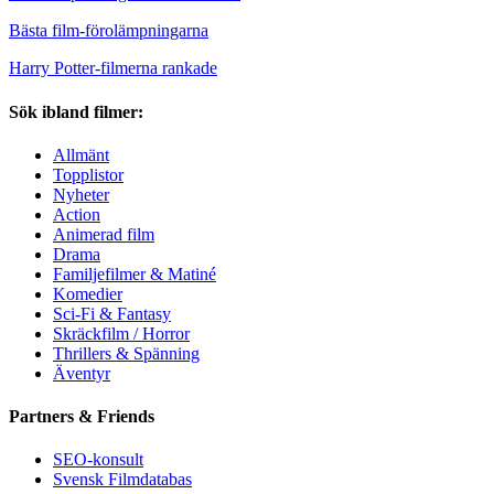
Bästa film-förolämpningarna
Harry Potter-filmerna rankade
Sök ibland filmer:
Allmänt
Topplistor
Nyheter
Action
Animerad film
Drama
Familjefilmer & Matiné
Komedier
Sci-Fi & Fantasy
Skräckfilm / Horror
Thrillers & Spänning
Äventyr
Partners & Friends
SEO-konsult
Svensk Filmdatabas