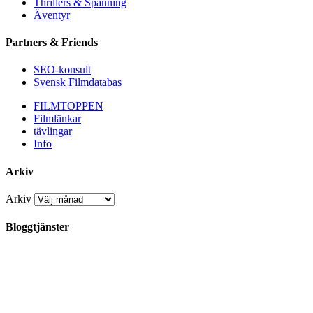
Thrillers & Spänning
Äventyr
Partners & Friends
SEO-konsult
Svensk Filmdatabas
FILMTOPPEN
Filmlänkar
tävlingar
Info
Arkiv
Arkiv
Bloggtjänster