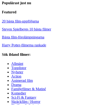
Populärast just nu
Featured
20 bästa film-uppföljarna
Steven Spielbergs 10 bästa filmer
Bästa film-förolämpningarna
Harry Potter-filmerna rankade
Sök ibland filmer:
Allmänt
Topplistor
Nyheter
Action
Animerad film
Drama
Familjefilmer & Matiné
Komedier
Sci-Fi & Fantasy
Skräckfilm / Horror