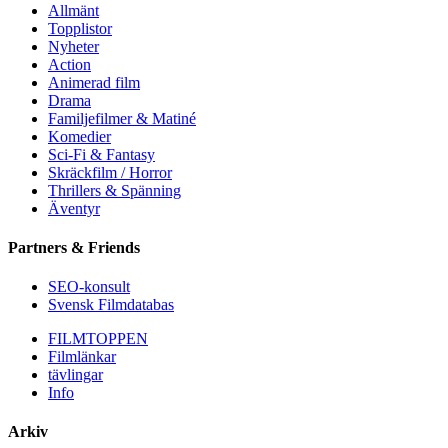
Allmänt
Topplistor
Nyheter
Action
Animerad film
Drama
Familjefilmer & Matiné
Komedier
Sci-Fi & Fantasy
Skräckfilm / Horror
Thrillers & Spänning
Äventyr
Partners & Friends
SEO-konsult
Svensk Filmdatabas
FILMTOPPEN
Filmlänkar
tävlingar
Info
Arkiv