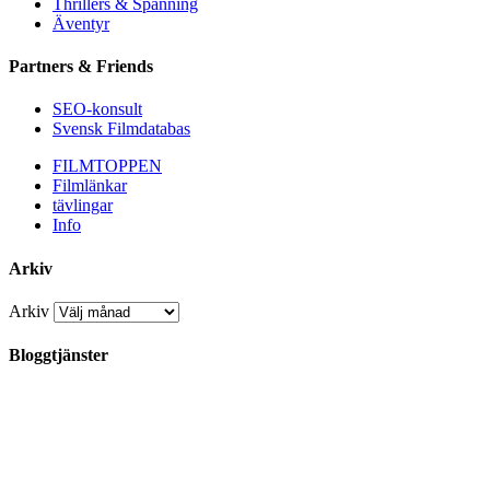
Thrillers & Spänning
Äventyr
Partners & Friends
SEO-konsult
Svensk Filmdatabas
FILMTOPPEN
Filmlänkar
tävlingar
Info
Arkiv
Arkiv
Bloggtjänster