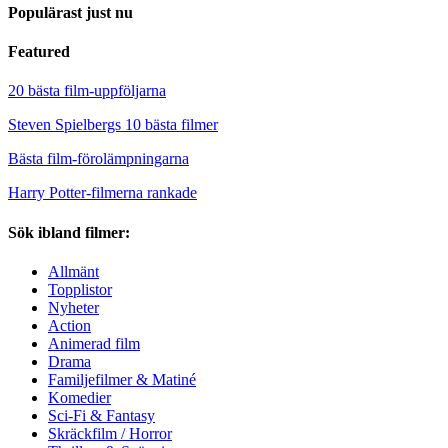
Populärast just nu
Featured
20 bästa film-uppföljarna
Steven Spielbergs 10 bästa filmer
Bästa film-förolämpningarna
Harry Potter-filmerna rankade
Sök ibland filmer:
Allmänt
Topplistor
Nyheter
Action
Animerad film
Drama
Familjefilmer & Matiné
Komedier
Sci-Fi & Fantasy
Skräckfilm / Horror