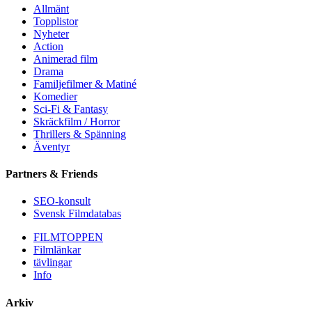
Allmänt
Topplistor
Nyheter
Action
Animerad film
Drama
Familjefilmer & Matiné
Komedier
Sci-Fi & Fantasy
Skräckfilm / Horror
Thrillers & Spänning
Äventyr
Partners & Friends
SEO-konsult
Svensk Filmdatabas
FILMTOPPEN
Filmlänkar
tävlingar
Info
Arkiv