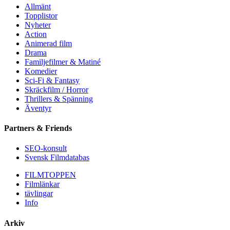
Allmänt
Topplistor
Nyheter
Action
Animerad film
Drama
Familjefilmer & Matiné
Komedier
Sci-Fi & Fantasy
Skräckfilm / Horror
Thrillers & Spänning
Äventyr
Partners & Friends
SEO-konsult
Svensk Filmdatabas
FILMTOPPEN
Filmlänkar
tävlingar
Info
Arkiv