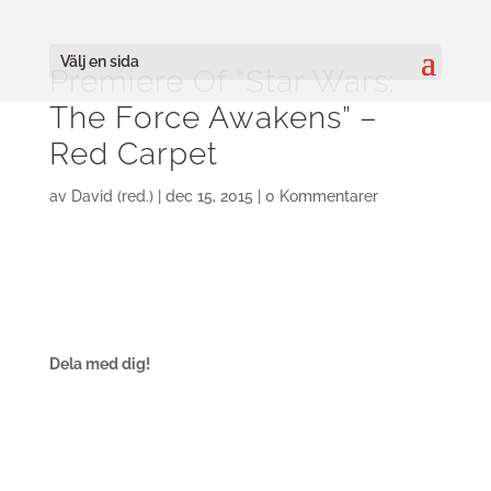
Välj en sida
Premiere Of “Star Wars:
The Force Awakens” –
Red Carpet
av
David (red.)
|
dec 15, 2015
|
0 Kommentarer
Dela med dig!