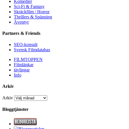
Komedier
Sci-Fi & Fantasy
Skräckfilm / Horror
Thrillers & Spänning
Äventyr
Partners & Friends
SEO-konsult
Svensk Filmdatabas
FILMTOPPEN
Filmlänkar
tävlingar
Info
Arkiv
Arkiv
Bloggtjänster