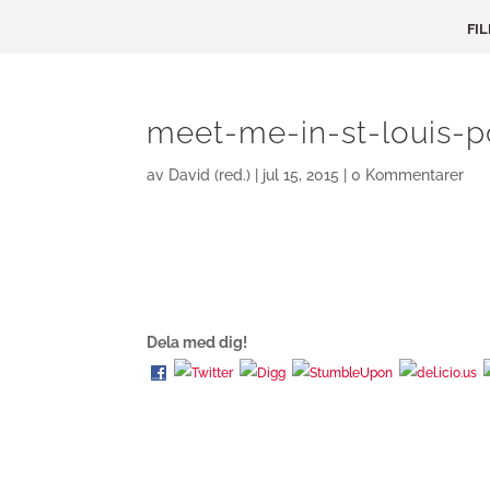
FI
meet-me-in-st-louis-p
av
David (red.)
|
jul 15, 2015
|
0 Kommentarer
Dela med dig!