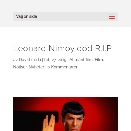
Välj en sida
Leonard Nimoy död R.I.P.
av
David (red.)
|
feb 27, 2015
|
Allmänt film
,
Film
,
Notiser
,
Nyheter
|
0 Kommentarer