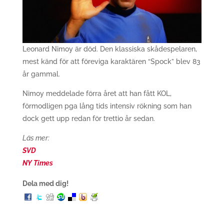
Leonard Nimoy är död. Den klassiska skådespelaren,
mest känd för att föreviga karaktären “Spock” blev 83
år gammal.
Nimoy meddelade förra året att han fått KOL,
förmodligen pga lång tids intensiv rökning som han
dock gett upp redan för trettio år sedan.
Läs mer:
SVD
NY Times
Dela med dig!