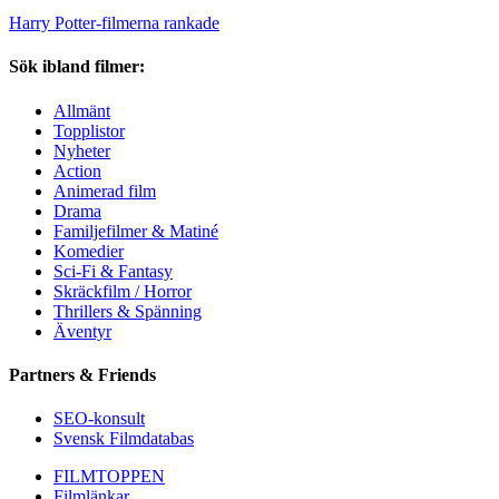
Harry Potter-filmerna rankade
Sök ibland filmer:
Allmänt
Topplistor
Nyheter
Action
Animerad film
Drama
Familjefilmer & Matiné
Komedier
Sci-Fi & Fantasy
Skräckfilm / Horror
Thrillers & Spänning
Äventyr
Partners & Friends
SEO-konsult
Svensk Filmdatabas
FILMTOPPEN
Filmlänkar