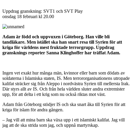
Uppdrag granskning: SVT1 och SVT Play
onsdag 18 februari kl 20.00
Adam är född och uppvuxen i Göteborg. Han ville bli
tandläkare. Men istället ska han snart resa till Syrien för att
kriga för världens mest fruktade terrorgrupp. Uppdrag
gransknings reporter Sanna Klinghoffer har träffat Adam.
Ingen vet exakt hur många män, kvinnor eller barn som dödats av
soldaterna i Islamiska staten, IS. Men terrororganisationens utropade
kalifat sträcker sig från Aleppo i nordvästra Syrien till mellersta Irak.
Där styrs allt av IS. Och från hela världen sluter andra extremister
upp, för att delta i ett krig som nu också riktas mot väst.
Adam från Göteborg stödjer IS och ska snart åka till Syrien för att
kriga för islam för andra gången.
– Jag vill att mina barn ska växa upp i ett islamiskt kalifat. Jag vill
jag att de ska strida som jag, och uppnå martyrskap.