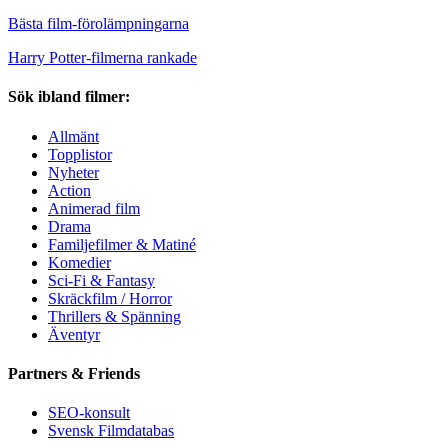
Bästa film-förolämpningarna
Harry Potter-filmerna rankade
Sök ibland filmer:
Allmänt
Topplistor
Nyheter
Action
Animerad film
Drama
Familjefilmer & Matiné
Komedier
Sci-Fi & Fantasy
Skräckfilm / Horror
Thrillers & Spänning
Äventyr
Partners & Friends
SEO-konsult
Svensk Filmdatabas