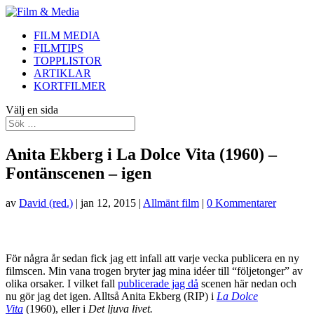
FILM MEDIA
FILMTIPS
TOPPLISTOR
ARTIKLAR
KORTFILMER
Välj en sida
Anita Ekberg i La Dolce Vita (1960) –
Fontänscenen – igen
av
David (red.)
|
jan 12, 2015
|
Allmänt film
|
0 Kommentarer
För några år sedan fick jag ett infall att varje vecka publicera en ny
filmscen. Min vana trogen bryter jag mina idéer till “följetonger” av
olika orsaker. I vilket fall
publicerade jag då
scenen här nedan och
nu gör jag det igen. Alltså Anita Ekberg (RIP) i
La Dolce
Vita
(1960), eller i
Det ljuva livet.