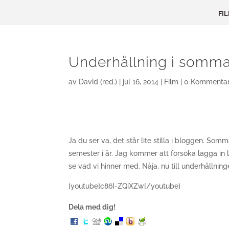
FI
Underhållning i sommar
av
David (red.)
|
jul 16, 2014
|
Film
|
0 Kommentar
Ja du ser va, det står lite stilla i bloggen. S
semester i år. Jag kommer att försöka lägga in l
se vad vi hinner med. Nåja, nu till underhållnin
[youtube]c86I-ZQiXZw[/youtube]
Dela med dig!