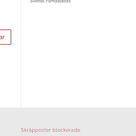
Svensk Filmdatabas
Skräpposter blockerade