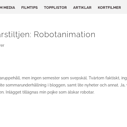
LM MEDIA
FILMTIPS
TOPPLISTOR
ARTIKLAR
KORTFILMER
stiltjen: Robotanimation
er
ommaruppehåll, men ingen semester som svepskäl. Tvärtom faktiskt, in
ite sommarunderhållning i bloggen, samt lite nyheter och annat. Ja, v
gen. Inlägget tillägnas min pojke som älskar robotar.