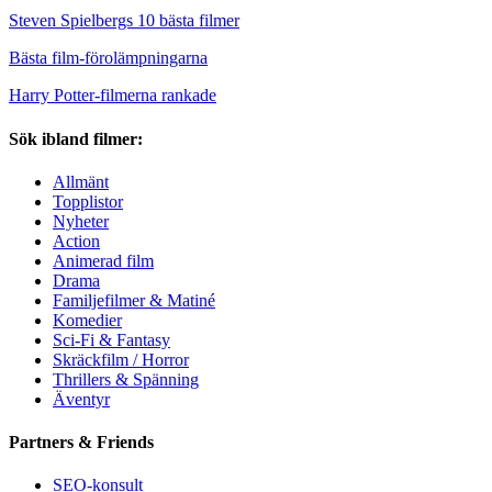
Steven Spielbergs 10 bästa filmer
Bästa film-förolämpningarna
Harry Potter-filmerna rankade
Sök ibland filmer:
Allmänt
Topplistor
Nyheter
Action
Animerad film
Drama
Familjefilmer & Matiné
Komedier
Sci-Fi & Fantasy
Skräckfilm / Horror
Thrillers & Spänning
Äventyr
Partners & Friends
SEO-konsult