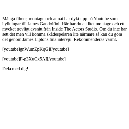
Många filmer, montage och annat har dykt upp på Youtube som
hyllningar till James Gandolfini. Här har du ett litet montage och ett
mycket trevligt avsnitt från Inside The Actors Studio. Om du inte har
sett det men vill komma skådespelaren lite närmare så kan du göra
det genom James Liptons fina intervju. Rekommenderas varmt.
[youtube]gnWumZpKqGI[/youtube]
[youtube]F-p3XuCx5AI[/youtube]
Dela med dig!