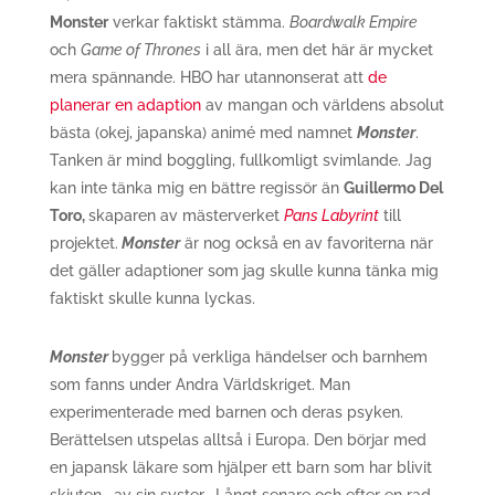
Monster
verkar faktiskt stämma.
Boardwalk Empire
och
Game of Thrones
i all ära, men det här är mycket
mera spännande. HBO har utannonserat att
de
planerar en adaption
av mangan och världens absolut
bästa (okej, japanska) animé med namnet
Monster
.
Tanken är mind boggling, fullkomligt svimlande. Jag
kan inte tänka mig en bättre regissör än
Guillermo Del
Toro,
skaparen av mästerverket
Pans Labyrint
till
projektet.
Monster
är nog också en av favoriterna när
det gäller adaptioner som jag skulle kunna tänka mig
faktiskt skulle kunna lyckas.
Monster
bygger på verkliga händelser och barnhem
som fanns under Andra Världskriget. Man
experimenterade med barnen och deras psyken.
Berättelsen utspelas alltså i Europa. Den börjar med
en japansk läkare som hjälper ett barn som har blivit