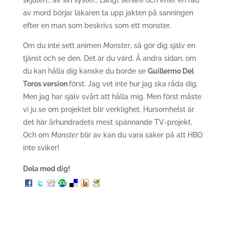
skjuten… av sin syster… Långt senare och efter en rad
av mord börjar läkaren ta upp jakten på sanningen
efter en man som beskrivs som ett monster.
Om du inte sett animen
Monster
, så gör dig själv en
tjänst och se den. Det är du värd. Å andra sidan, om
du kan hålla dig kanske du borde se
Guillermo Del
Toros version
först. Jag vet inte hur jag ska råda dig.
Men jag har själv svårt att hålla mig. Men först måste
vi ju se om projektet blir verklighet. Hursomhelst är
det här århundradets mest spännande TV-projekt.
Och om
Monster
blir av kan du vara säker på att HBO
inte sviker!
Dela med dig!