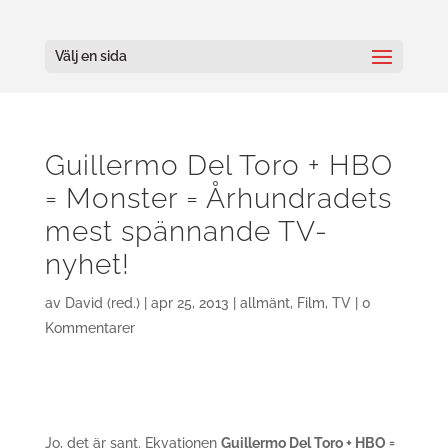
Välj en sida
Guillermo Del Toro + HBO
= Monster = Århundradets
mest spännande TV-
nyhet!
av
David (red.)
|
apr 25, 2013
|
allmänt
,
Film
,
TV
|
0
Kommentarer
Jo, det är sant. Ekvationen
Guillermo Del Toro + HBO =