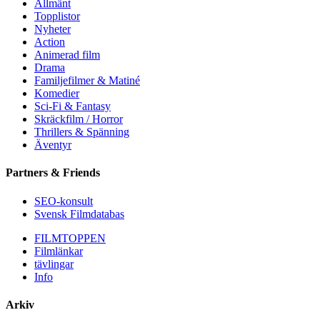
Allmänt
Topplistor
Nyheter
Action
Animerad film
Drama
Familjefilmer & Matiné
Komedier
Sci-Fi & Fantasy
Skräckfilm / Horror
Thrillers & Spänning
Äventyr
Partners & Friends
SEO-konsult
Svensk Filmdatabas
FILMTOPPEN
Filmlänkar
tävlingar
Info
Arkiv