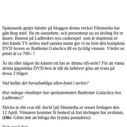
Spännande grejer händer på bloggen denna vecka! Filmmedia har
gått ihop med för ett samarbete, och presenterar nu en tävling för er
läsare. Baserat på Ladbrokes nya casinospel som är inspirerat av
den kända TV-serien med samma namn ger vi nu bort den kompletta
DVD boxen av Battlestar Galactica till en lycklig vinnare. Värdet av
priset är ca 700:- !
Är du eller någon du känner ett fan av denna sifi-serie? För att vinna
denna gigantiska DVD-box är allt du behöver göra att svara på
dessa 2 frågor:
Vad kallas det huvudsakliga alien-hotet i serien?
Hur många vinstlinjer har spelautomaten Battlestar Galactica hos
Ladbrokes?
Skicka in ditt svar till: david [at] filmmedia.se senast fredagen den
12 April. Vinnaren kommer få besked så fort tävlingen har avslutats.
(
Obs
: Glöm inte att bifoga din fysiska postadress)