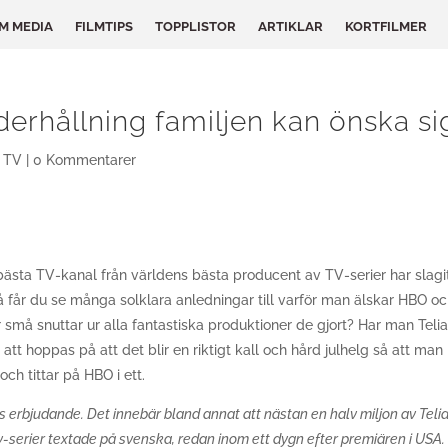
LM MEDIA
FILMTIPS
TOPPLISTOR
ARTIKLAR
KORTFILMER
derhållning familjen kan önska si
,
TV
|
0 Kommentarer
 bästa TV-kanal från världens bästa producent av TV-serier har slag
 så får du se många solklara anledningar till varför man älskar HBO o
 små snuttar ur alla fantastiska produktioner de gjort? Har man Teli
a att hoppas på att det blir en riktigt kall och hård julhelg så att man
och tittar på HBO i ett.
 erbjudande. Det innebär bland annat att nästan en halv miljon av Telia
-serier textade på svenska, redan inom ett dygn efter premiären i USA. 