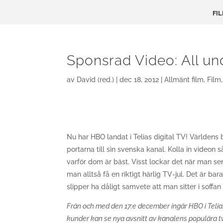
FI
Sponsrad Video: All un
av
David (red.)
|
dec 18, 2012
|
Allmänt film
,
Film
Nu har HBO landat i Telias digital TV! Världens
portarna till sin svenska kanal. Kolla in videon
varför dom är bäst. Visst lockar det när man ser
man alltså få en riktigt härlig TV-jul. Det är bar
slipper ha dåligt samvete att man sitter i soffan 
Från och med den 17:e december ingår HBO i Telias
kunder kan se nya avsnitt av kanalens populära tv