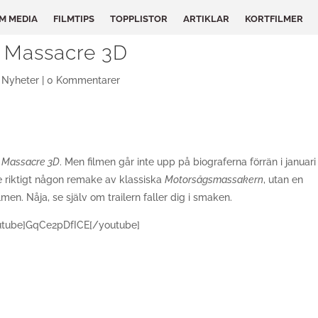
LM MEDIA
FILMTIPS
TOPPLISTOR
ARTIKLAR
KORTFILMER
w Massacre 3D
,
Nyheter
|
0 Kommentarer
 Massacre 3D
. Men filmen går inte upp på biograferna förrän i januari
e riktigt någon remake av klassiska
Motorsågsmassakern
, utan en
lmen. Nåja, se själv om trailern faller dig i smaken.
utube]GqCe2pDfICE[/youtube]