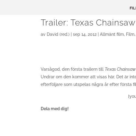
FI
Trailer: Texas Chainsa
av
David (red.)
|
sep 14, 2012
|
Allmänt film
,
Film
Varsågod, den första trailern till
Texas Chainsaw
Undrar om den kommer att visas här. Det är int
efterföljare som utspelas några år efter första fi
[yo
Dela med dig!