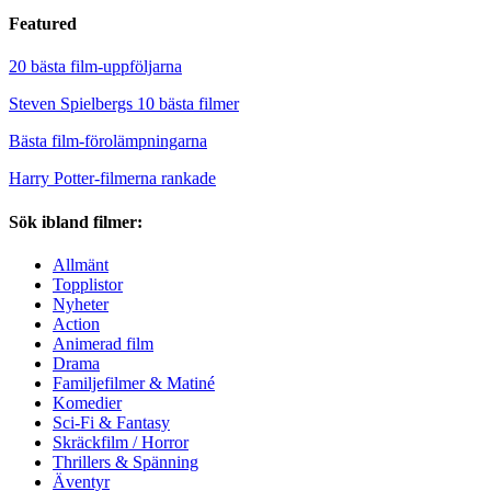
Featured
20 bästa film-uppföljarna
Steven Spielbergs 10 bästa filmer
Bästa film-förolämpningarna
Harry Potter-filmerna rankade
Sök ibland filmer:
Allmänt
Topplistor
Nyheter
Action
Animerad film
Drama
Familjefilmer & Matiné
Komedier
Sci-Fi & Fantasy
Skräckfilm / Horror
Thrillers & Spänning
Äventyr