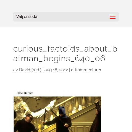
Välj en sida
curious_factoids_about_b
atman_begins_640_06
av
David (red.)
|
aug 18, 2012
|
0 Kommentarer