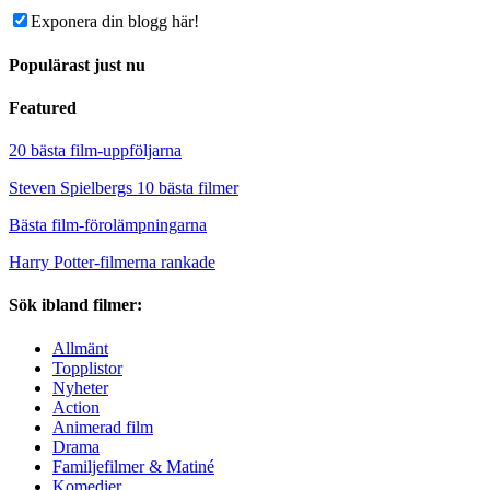
Exponera din blogg här!
Populärast just nu
Featured
20 bästa film-uppföljarna
Steven Spielbergs 10 bästa filmer
Bästa film-förolämpningarna
Harry Potter-filmerna rankade
Sök ibland filmer:
Allmänt
Topplistor
Nyheter
Action
Animerad film
Drama
Familjefilmer & Matiné
Komedier