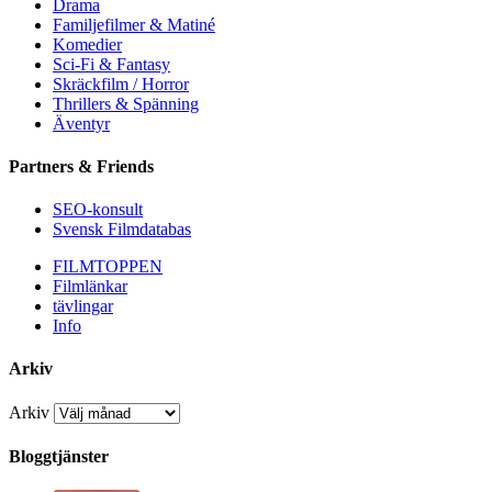
Drama
Familjefilmer & Matiné
Komedier
Sci-Fi & Fantasy
Skräckfilm / Horror
Thrillers & Spänning
Äventyr
Partners & Friends
SEO-konsult
Svensk Filmdatabas
FILMTOPPEN
Filmlänkar
tävlingar
Info
Arkiv
Arkiv
Bloggtjänster