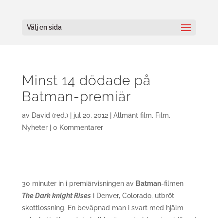
Välj en sida
Minst 14 dödade på
Batman-premiär
av
David (red.)
|
jul 20, 2012
|
Allmänt film
,
Film
,
Nyheter
|
0 Kommentarer
30 minuter in i premiärvisningen av
Batman
-filmen
The Dark knight Rises
i Denver, Colorado, utbröt
skottlossning. En beväpnad man i svart med hjälm