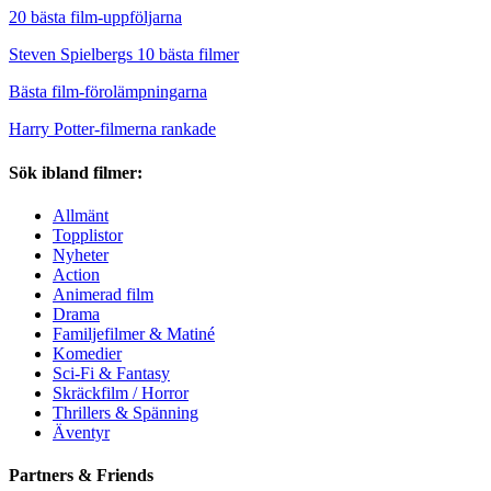
20 bästa film-uppföljarna
Steven Spielbergs 10 bästa filmer
Bästa film-förolämpningarna
Harry Potter-filmerna rankade
Sök ibland filmer:
Allmänt
Topplistor
Nyheter
Action
Animerad film
Drama
Familjefilmer & Matiné
Komedier
Sci-Fi & Fantasy
Skräckfilm / Horror
Thrillers & Spänning
Äventyr
Partners & Friends