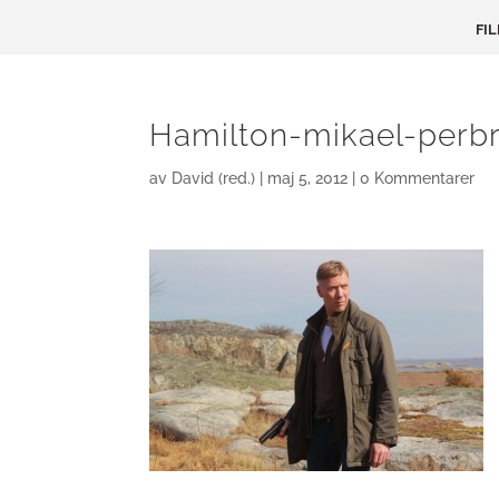
FI
Hamilton-mikael-perb
av
David (red.)
|
maj 5, 2012
|
0 Kommentarer