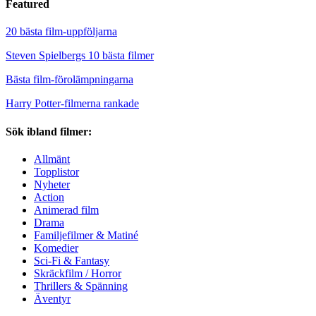
Featured
20 bästa film-uppföljarna
Steven Spielbergs 10 bästa filmer
Bästa film-förolämpningarna
Harry Potter-filmerna rankade
Sök ibland filmer:
Allmänt
Topplistor
Nyheter
Action
Animerad film
Drama
Familjefilmer & Matiné
Komedier
Sci-Fi & Fantasy
Skräckfilm / Horror
Thrillers & Spänning
Äventyr