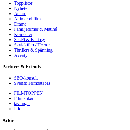
Topplistor
Nyheter
Action
Animerad film
Drama
Familjefilmer & Matiné
Komedier
Sci-Fi & Fantasy
Skräckfilm / Horror
Thrillers & Spänning
Äventyr
Partners & Friends
SEO-konsult
Svensk Filmdatabas
FILMTOPPEN
Filmlänkar
tävlingar
Info
Arkiv