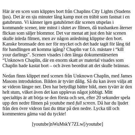
Här är en scen som klipptes bort från Chaplins City Lights (Stadens
ljus). Det är en sju minuter lång kamp mot en träbit som fastnat i en
gatubrunn. Vi känner igen gatuhörnet där scenen utspelas i
kommande scener, inte minst i slutet av filmen, då trashanken återser
flickan som säljer blommor. Det var menat att just den här scenen
skulle inleda filmen, men av någon anledning klipptse den bort.
Kanske bromsade den ner för mycket och det hade tagit för lång tid
för handlingen att komma igång? Chaplin var f.ö. mästare i “kill
your darlings”. Scenen visades i den långa dokumentärserien
“Unknown Chaplin, där en enorm skatt av material visades som
Chaplin hade kastat bort – och även beordrat att det skulle brännas.
Nedan finns klippet med scenen från Unknown Chaplin, med James
Masons introduktion. Bilden är tyvärr dålig. Så du kan även välja att
se videon längre ner. Den har betydligt bättre bild, men tyvärr är den
helt stum, vilket även det kan upplevas något jobbigt. Mitt
specialtips är att börja se den första och sen, efter 20 sekunder spela
upp den nedre filmen på youtube med
full screen
. Då har du ljudet
från den övre videon fast du tittar på den nedre. Lycka till och
kommentera gärna vad du tyckte!
[youtube]nWuMskY7ZLw[/youtube]