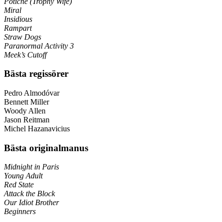
Potiche (Trophy Wife)
Miral
Insidious
Rampart
Straw Dogs
Paranormal Activity 3
Meek’s Cutoff
Bästa regissörer
Pedro Almodóvar
Bennett Miller
Woody Allen
Jason Reitman
Michel Hazanavicius
Bästa originalmanus
Midnight in Paris
Young Adult
Red State
Attack the Block
Our Idiot Brother
Beginners