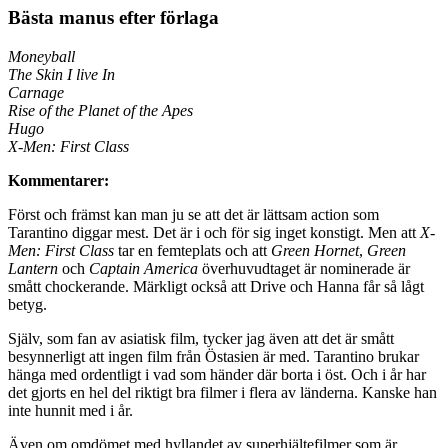
Bästa manus efter förlaga
Moneyball
The Skin I live In
Carnage
Rise of the Planet of the Apes
Hugo
X-Men: First Class
Kommentarer:
Först och främst kan man ju se att det är lättsam action som
Tarantino diggar mest. Det är i och för sig inget konstigt. Men att
X-
Men: First Class
tar en femteplats och att
Green Hornet
,
Green
Lantern
och
Captain America
överhuvudtaget är nominerade är
smått chockerande. Märkligt också att Drive och Hanna får så lågt
betyg.
Själv, som fan av asiatisk film, tycker jag även att det är smått
besynnerligt att ingen film från Östasien är med. Tarantino brukar
hänga med ordentligt i vad som händer där borta i öst. Och i år har
det gjorts en hel del riktigt bra filmer i flera av länderna. Kanske han
inte hunnit med i år.
Även om omdömet med hyllandet av superhjältefilmer som är