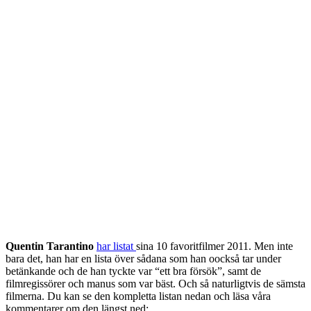
Quentin Tarantino
har listat
sina 10 favoritfilmer 2011. Men inte
bara det, han har en lista över sådana som han oockså tar under
betänkande och de han tyckte var “ett bra försök”, samt de
filmregissörer och manus som var bäst. Och så naturligtvis de sämsta
filmerna. Du kan se den kompletta listan nedan och läsa våra
kommentarer om den längst ned: