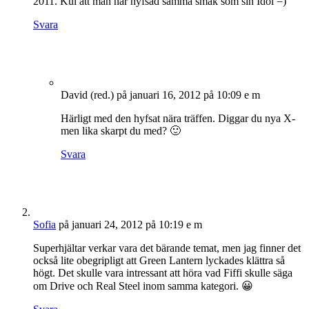
2011. Kul att man har hyfsad samma smak som sin Idol =)
Svara
David (red.)
på januari 16, 2012 på 10:09 e m
Härligt med den hyfsat nära träffen. Diggar du nya X-
men lika skarpt du med? 🙂
Svara
Sofia
på januari 24, 2012 på 10:19 e m
Superhjältar verkar vara det bärande temat, men jag finner det
också lite obegripligt att Green Lantern lyckades klättra så
högt. Det skulle vara intressant att höra vad Fiffi skulle säga
om Drive och Real Steel inom samma kategori. 😀