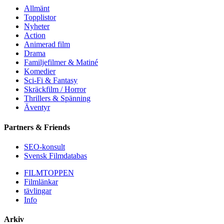
Allmänt
Topplistor
Nyheter
Action
Animerad film
Drama
Familjefilmer & Matiné
Komedier
Sci-Fi & Fantasy
Skräckfilm / Horror
Thrillers & Spänning
Äventyr
Partners & Friends
SEO-konsult
Svensk Filmdatabas
FILMTOPPEN
Filmlänkar
tävlingar
Info
Arkiv