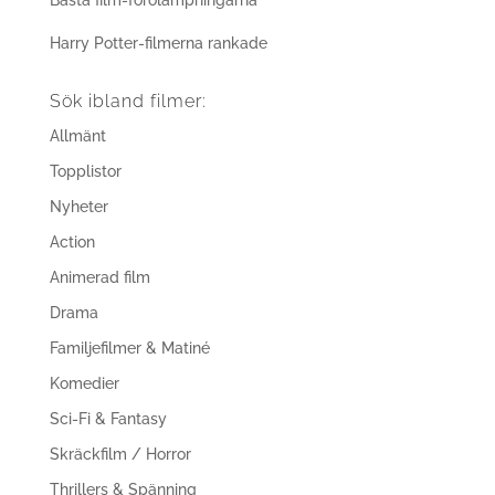
Bästa film-förolämpningarna
Harry Potter-filmerna rankade
Sök ibland filmer:
Allmänt
Topplistor
Nyheter
Action
Animerad film
Drama
Familjefilmer & Matiné
Komedier
Sci-Fi & Fantasy
Skräckfilm / Horror
Thrillers & Spänning