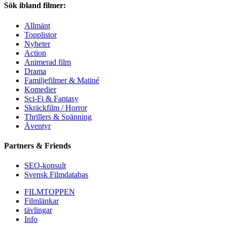
Sök ibland filmer:
Allmänt
Topplistor
Nyheter
Action
Animerad film
Drama
Familjefilmer & Matiné
Komedier
Sci-Fi & Fantasy
Skräckfilm / Horror
Thrillers & Spänning
Äventyr
Partners & Friends
SEO-konsult
Svensk Filmdatabas
FILMTOPPEN
Filmlänkar
tävlingar
Info