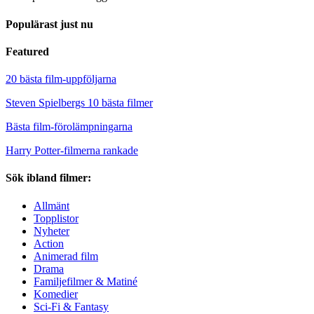
Populärast just nu
Featured
20 bästa film-uppföljarna
Steven Spielbergs 10 bästa filmer
Bästa film-förolämpningarna
Harry Potter-filmerna rankade
Sök ibland filmer:
Allmänt
Topplistor
Nyheter
Action
Animerad film
Drama
Familjefilmer & Matiné
Komedier
Sci-Fi & Fantasy