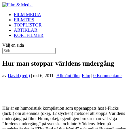
FILM MEDIA
FILMTIPS
TOPPLISTOR
ARTIKLAR
KORTFILMER
Välj en sida
Hur man stoppar världens undergång
av
David (red.)
|
okt 6, 2011
|
Allmänt film
,
Film
|
0 Kommentarer
Här är en humoristisk kompilation som uppsnappats hos i-Flicks
(tack!) om allehanda (okej, 12 stycken) metoder att stoppa Världens
undergång på film. Hmm, okej, egentligen brukar man väl säga
“Jordens undergång” på svenska och inte Världens. Men på
engelska är det ju “The End of the World” och enligt “kartan” nedan