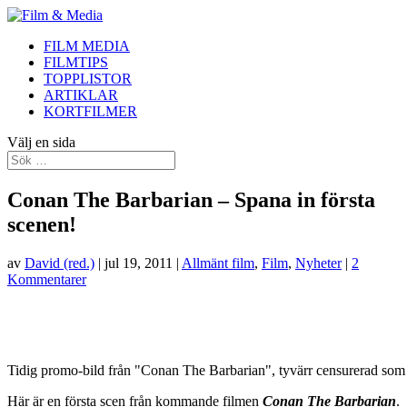
FILM MEDIA
FILMTIPS
TOPPLISTOR
ARTIKLAR
KORTFILMER
Välj en sida
Conan The Barbarian – Spana in första
scenen!
av
David (red.)
|
jul 19, 2011
|
Allmänt film
,
Film
,
Nyheter
|
2
Kommentarer
Tidig promo-bild från "Conan The Barbarian", tyvärr censurerad som 
Här är en första scen från kommande filmen
Conan The Barbarian
.