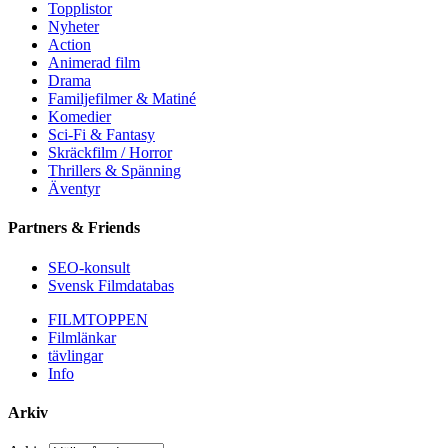
Topplistor
Nyheter
Action
Animerad film
Drama
Familjefilmer & Matiné
Komedier
Sci-Fi & Fantasy
Skräckfilm / Horror
Thrillers & Spänning
Äventyr
Partners & Friends
SEO-konsult
Svensk Filmdatabas
FILMTOPPEN
Filmlänkar
tävlingar
Info
Arkiv